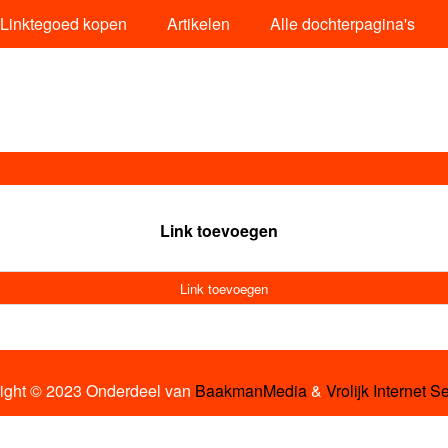
Linktegoed kopen
Artikelen
Alle dochterpagina's
Link toevoegen
Link toevoegen
ight © 2023 Onderdeel van
BaakmanMedia
&
Vrolijk Internet S