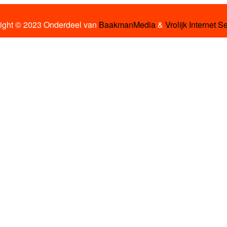
ight © 2023 Onderdeel van
BaakmanMedia
&
Vrolijk Internet S