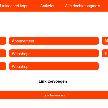
Linktegoed kopen
Artikelen
Alle dochterpagina's
Abonnement
A
Webshops
T
Webshop
Link toevoegen
Link toevoegen